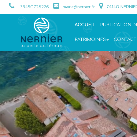
: +33450728226
: mairie@nernier.fr
: 74140 NERNIE
ACCUEIL
PUBLICATION D
PATRIMOINES
CONTACT