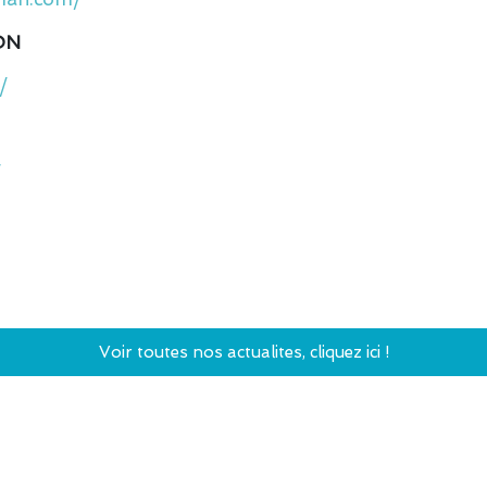
ON
/
/
Voir toutes nos actualites, cliquez ici !