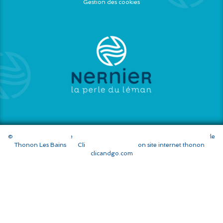
Gestion des cookies
© 2026
Agence Web Thonon Les Bains
-
Référencement Google
Thonon Les Bains
Clic And Go
création site internet thonon
clicandgo.com