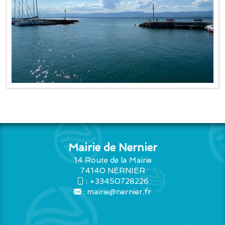
Mairie de Nernier
14 Route de la Mairie
74140 NERNIER
:
+33450728226
:
mairie@nernier.fr