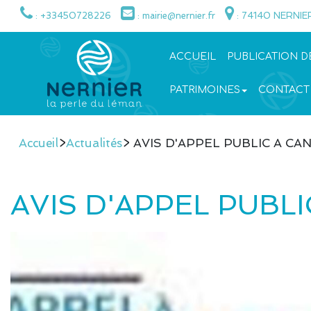
: +33450728226
: mairie@nernier.fr
: 74140 NERNIE
ACCUEIL
PUBLICATION D
PATRIMOINES
CONTACT
Accueil
>
Actualités
> AVIS D'APPEL PUBLIC A C
AVIS D'APPEL PUBL