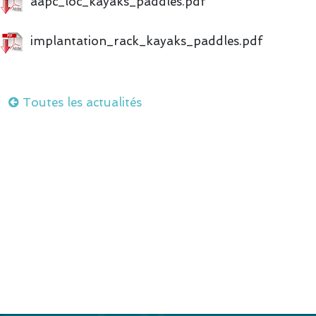
aapc_loc_kayaks_paddles.pdf
implantation_rack_kayaks_paddles.pdf
Toutes les actualités