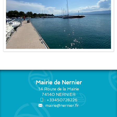
Mairie de Nernier
14 Route de la Mairie
74140 NERNIER
:
+33450728226
:
mairie@nernier.fr