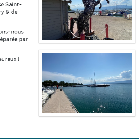
se Saint-
ry & de
ons-nous
éparée par
ureux !