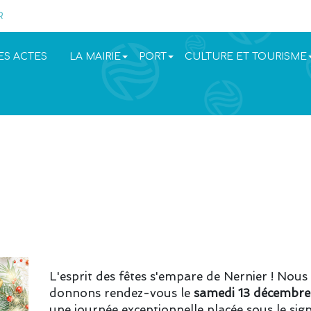
R
ES ACTES
LA MAIRIE
PORT
CULTURE ET TOURISME
L'esprit des fêtes s'empare de Nernier ! Nous
donnons rendez-vous le
samedi 13 décembr
une journée exceptionnelle placée sous le sign