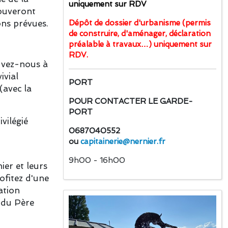
uniquement sur RDV
rouveront
ns prévues.
Dépôt de dossier d'urbanisme (permis
de construire, d'aménager, déclaration
préalable à travaux…) uniquement sur
RDV.
vez-nous à
ivial
PORT
(avec la
POUR CONTACTER LE GARDE-
PORT
ilégié
0687040552
ou
capitainerie@nernier.fr
9h00 - 16h00
ier et leurs
ofitez d'une
ation
e du Père