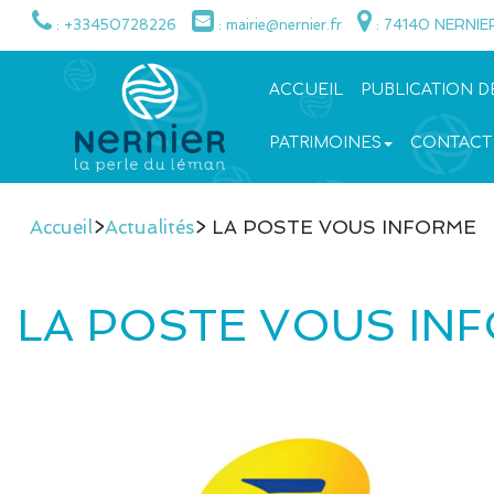
: +33450728226
: mairie@nernier.fr
: 74140 NERNIE
ACCUEIL
PUBLICATION D
PATRIMOINES
CONTACT
Accueil
>
Actualités
> LA POSTE VOUS INFORME
LA POSTE VOUS IN