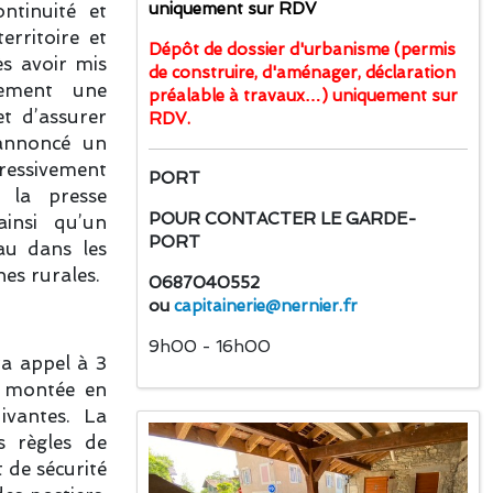
uniquement sur RDV
ntinuité et
territoire et
Dépôt de dossier d'urbanisme (permis
ès avoir mis
de construire, d'aménager, déclaration
ement une
préalable à travaux…) uniquement sur
et d’assurer
RDV.
 annoncé un
ressivement
PORT
 la presse
POUR CONTACTER LE GARDE-
ainsi qu’un
PORT
eau dans les
nes rurales.
0687040552
ou
capitainerie@nernier.fr
9h00 - 16h00
ra appel à 3
e montée en
ivantes. La
s règles de
 de sécurité