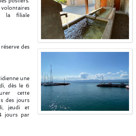
es postiers.
 volontaires
 la filiale
 réserve des
tidienne une
di, dès le 6
urer cette
us des jours
i, jeudi et
4 jours par